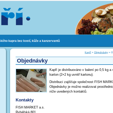
ského kapra bez kostí, kůže a kanzervantů
Kapří
»
Objednávky
» O
Objednávky
Kapří je distribuováno v balení po 0,5 kg a 
karton (2×2 kg uvnitř kartonu).
Distribuci zajišťuje společnost FISH MARK
Objednávky je možno realizovat prostředni
níže uvedených kontaktů.
Kontakty
FISH MARKET a.s.
Rybářská 801