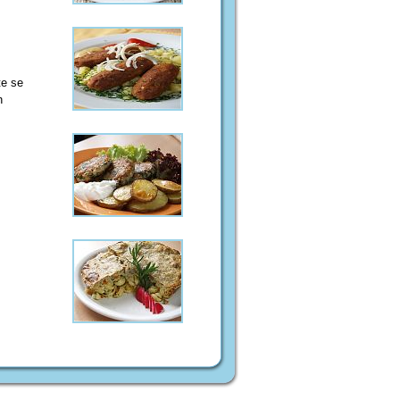
te se
h