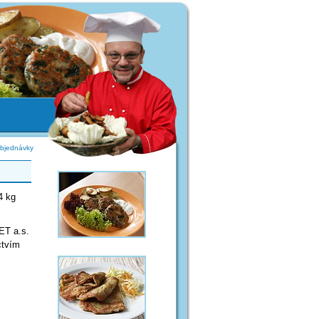
bjednávky
4 kg
ET a.s.
ctvím