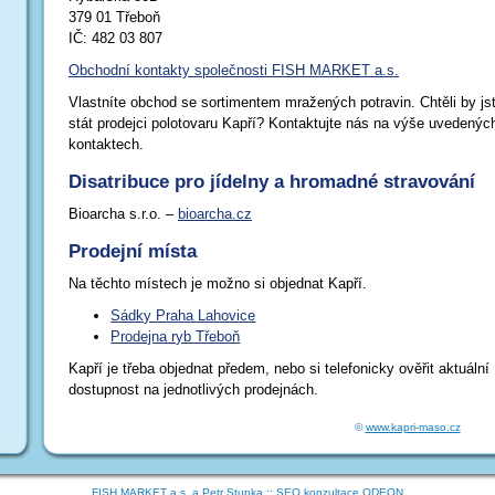
379 01 Třeboň
IČ: 482 03 807
Obchodní kontakty společnosti FISH MARKET a.s.
Vlastníte obchod se sortimentem mražených potravin. Chtěli by js
stát prodejci polotovaru Kapří? Kontaktujte nás na výše uvedenýc
kontaktech.
Disatribuce pro jídelny a hromadné stravování
Bioarcha s.r.o. –
bioarcha.cz
Prodejní místa
Na těchto místech je možno si objednat Kapří.
Sádky Praha Lahovice
Prodejna ryb Třeboň
Kapří je třeba objednat předem, nebo si telefonicky ověřit aktuální
dostupnost na jednotlivých prodejnách.
©
www.kapri-maso.cz
FISH MARKET a.s.
a
Petr Stupka
:: SEO konzultace
ODEON