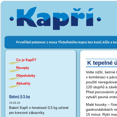
Prvotřídní polotovar z masa Třeboňského kapra bez kostí, kůže a k
Co je Kapří?
K tepelné 
Recepty
Volte nižší, šetrn
Objednávky
v kombinaci s páro
použití neregulova
Aktuality
120 stupňů a závě
Před porcováním j
Balení 0,5 kg
vytváří pevná vrstv
15.03.10
Malé kousky – říze
Balení Kapří o hmotnosti 0,5 kg určené
gastronádobách ne
pro koncové zákazníky.
15 minut. Rybí ma